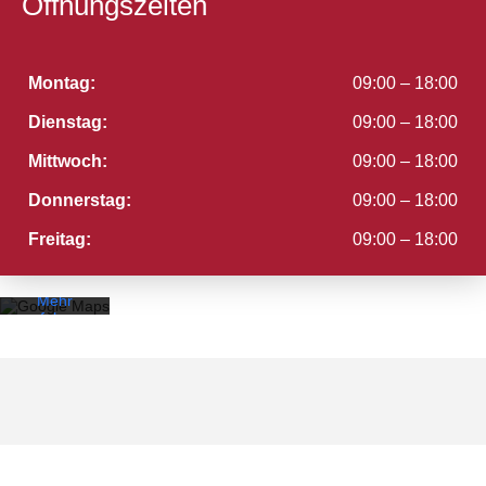
Öffnungszeiten
Montag:
09:00 – 18:00
Dienstag:
09:00 – 18:00
Mittwoch:
09:00 – 18:00
Mit dem
Laden der
Karte
Donnerstag:
09:00 – 18:00
akzeptieren
Sie die
Freitag:
09:00 – 18:00
Datenschutzerklärung
von
Google.
Mehr
erfahren
Karte
laden
Google
Maps immer
entsperren