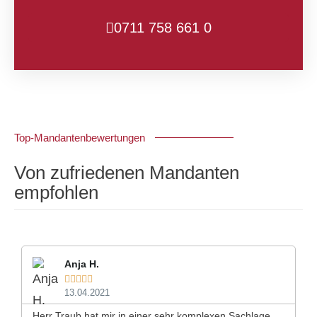
0711 758 661 0
Top-Mandantenbewertungen
Von zufriedenen Mandanten
empfohlen
Anja H.





13.04.2021
Herr Traub hat mir in einer sehr komplexen Sachlage
Se